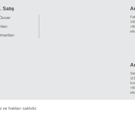
. Satış
A
 Duvar
Fab
140
ları
+90
in
manları
A
Sat
113
İvo
+90
in
 ve hakları saklıdır.