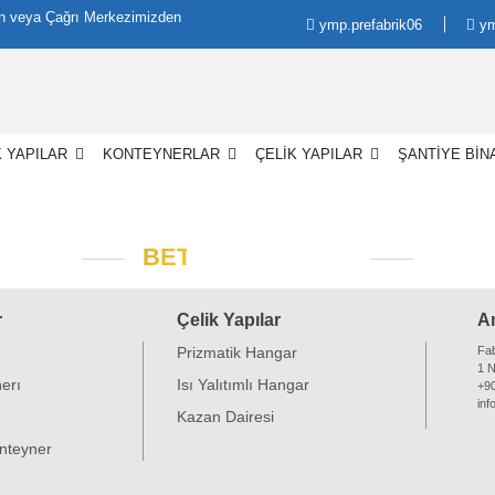
in veya Çağrı Merkezimizden
ymp.prefabrik06
ym
K YAPILAR
KONTEYNERLAR
ÇELİK YAPILAR
ŞANTİYE BİN
BETOPAN KONUT
r
Çelik Yapılar
A
Prizmatik Hangar
Fab
1 
erı
Isı Yalıtımlı Hangar
+90
in
ı
Kazan Dairesi
nteyner