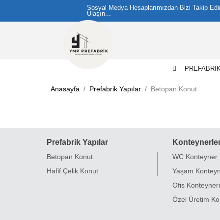
Sosyal Medya Hesaplarımızdan Bizi Takip Ed
Ulaşın...
PREFABRİ
Anasayfa
Prefabrik Yapılar
Betopan Konut
Prefabrik Yapılar
Konteynerle
Betopan Konut
WC Konteyner
Hafif Çelik Konut
Yaşam Konteyn
Ofis Konteyner
Özel Üretim Ko